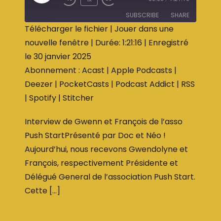
SUBSCRIBE
SHARE
Télécharger le fichier
|
Jouer dans une
nouvelle fenêtre
|
Durée: 1:21:16
|
Enregistré
SHARE
Acast
Apple Podcasts
le 30 janvier 2025
Deezer
PocketCasts
LINK
Abonnement :
Acast
|
Apple Podcasts
|
Podcast Addict
RSS
EMBED
Deezer
|
PocketCasts
|
Podcast Addict
|
RSS
Spotify
Stitcher
|
Spotify
|
Stitcher
RSS FEED
Interview de Gwenn et François de l’asso
Push StartPrésenté par Doc et Néo !
Aujourd’hui, nous recevons Gwendolyne et
François, respectivement Présidente et
Délégué General de l’association Push Start.
Cette […]