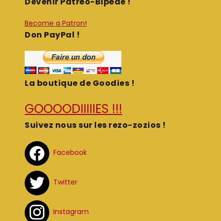
Devenir Patréo-Bipède !
Become a Patron!
Don PayPal !
La boutique de Goodies !
GOOOODIIIIIES !!!
Suivez nous sur les rezo-zozios !
Facebook
Twitter
Instagram