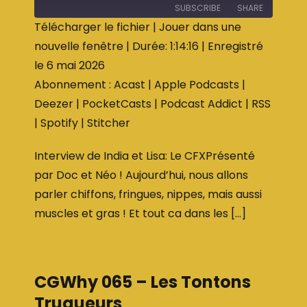
SUBSCRIBE
SHARE
Télécharger le fichier
|
Jouer dans une
nouvelle fenêtre
|
Durée: 1:14:16
|
Enregistré
SHARE
Acast
Apple Podcasts
le 6 mai 2026
Deezer
PocketCasts
LINK
Abonnement :
Acast
|
Apple Podcasts
|
Podcast Addict
RSS
EMBED
Deezer
|
PocketCasts
|
Podcast Addict
|
RSS
Spotify
Stitcher
|
Spotify
|
Stitcher
RSS FEED
Interview de India et Lisa: Le CFXPrésenté
par Doc et Néo ! Aujourd’hui, nous allons
parler chiffons, fringues, nippes, mais aussi
muscles et gras ! Et tout ca dans les […]
CGWhy 065 – Les Tontons
Truqueurs