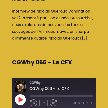
RSS FEED
Interview de Nicolas Gueroux: L’animation
vol.2 Présenté par Doc et Néo ! Aujourd’hui,
nous explorons de nouveau les terres
sauvages de l’Animation, avec un sherpa
d’immense qualite: Nicolas Gueroux ! […]
CGWhy 066 – Le CFX
CGWhy
CGWhy 066 – Le CFX
1x
00:00
/
1:14:16