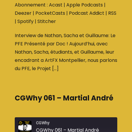
LINK
Abonnement :
Acast
|
Apple Podcasts
|
Podcast Addict
RSS
EMBED
Deezer
|
PocketCasts
|
Podcast Addict
|
RSS
Spotify
Stitcher
|
Spotify
|
Stitcher
RSS FEED
Interview de Nathan, Sacha et Guillaume: Le
PFE Présenté par Doc ! Aujourd’hui, avec
Nathan, Sacha, étudiants, et Guillaume, leur
encadrant a ArtFX Montpellier, nous parlons
du PFE, le Projet […]
CGWhy 061 – Martial André
CGWhy
CGWhy 061 – Martial André