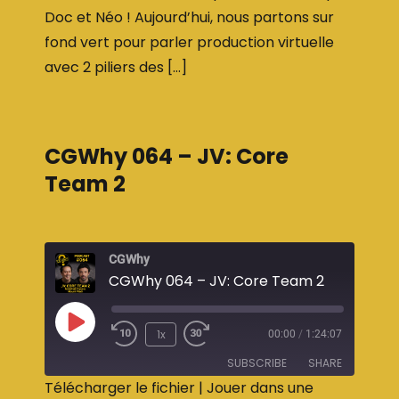
Doc et Néo ! Aujourd’hui, nous partons sur
fond vert pour parler production virtuelle
avec 2 piliers des […]
CGWhy 064 – JV: Core
Team 2
CGWhy
CGWhy 064 – JV: Core Team 2
1x
00:00
/
1:24:07
SUBSCRIBE
SHARE
Télécharger le fichier
|
Jouer dans une