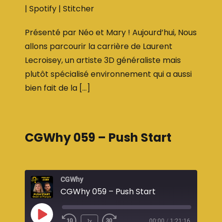
|
Spotify
|
Stitcher
RSS FEED
Présenté par Néo et Mary ! Aujourd’hui, Nous
allons parcourir la carrière de Laurent
Lecroisey, un artiste 3D généraliste mais
plutôt spécialisé environnement qui a aussi
bien fait de la […]
CGWhy 059 – Push Start
CGWhy
CGWhy 059 – Push Start
1x
00:00
/
1:21:16