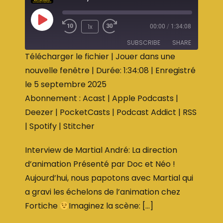
1x
00:00
/
1:34:08
SUBSCRIBE
SHARE
Télécharger le fichier
|
Jouer dans une
nouvelle fenêtre
|
Durée: 1:34:08
|
Enregistré
SHARE
Acast
Apple Podcasts
le 5 septembre 2025
Deezer
PocketCasts
LINK
Abonnement :
Acast
|
Apple Podcasts
|
Podcast Addict
RSS
EMBED
Deezer
|
PocketCasts
|
Podcast Addict
|
RSS
Spotify
Stitcher
|
Spotify
|
Stitcher
RSS FEED
Interview de Martial André: La direction
d’animation Présenté par Doc et Néo !
Aujourd’hui, nous papotons avec Martial qui
a gravi les échelons de l’animation chez
Fortiche
Imaginez la scène: […]