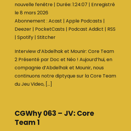
nouvelle fenêtre
|
Durée: 1:24:07
|
Enregistré
SHARE
Acast
Apple Podcasts
le 8 mars 2026
Deezer
PocketCasts
LINK
Abonnement :
Acast
|
Apple Podcasts
|
Podcast Addict
RSS
EMBED
Deezer
|
PocketCasts
|
Podcast Addict
|
RSS
Spotify
Stitcher
|
Spotify
|
Stitcher
RSS FEED
Interview d’Abdelhak et Mounir: Core Team
2 Présenté par Doc et Néo ! Aujourd’hui, en
compagnie d’Abdelhak et Mounir, nous
continuons notre diptyque sur la Core Team
du Jeu Video, […]
CGWhy 063 – JV: Core
Team 1