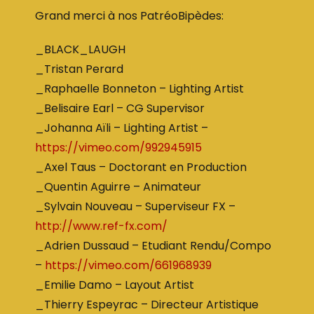
Grand merci à nos PatréoBipèdes:
_BLACK_LAUGH
_Tristan Perard
_Raphaelle Bonneton – Lighting Artist
_Belisaire Earl – CG Supervisor
_Johanna Aïli – Lighting Artist –
https://vimeo.com/992945915
_Axel Taus – Doctorant en Production
_Quentin Aguirre – Animateur
_Sylvain Nouveau – Superviseur FX –
http://www.ref-fx.com/
_Adrien Dussaud – Etudiant Rendu/Compo
–
https://vimeo.com/661968939
_Emilie Damo – Layout Artist
_Thierry Espeyrac – Directeur Artistique