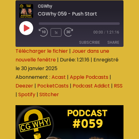
CGWhy
CGWhy 059 - Push Start
1x
00:00
/
1:21:16
SUBSCRIBE
SHARE
Télécharger le fichier
|
Jouer dans une
nouvelle fenêtre
|
Durée: 1:21:16
|
Enregistré
SHARE
Acast
Apple Podcasts
le 30 janvier 2025
Deezer
PocketCasts
LINK
Abonnement :
Acast
|
Apple Podcasts
|
Podcast Addict
RSS
EMBED
Deezer
|
PocketCasts
|
Podcast Addict
|
RSS
Spotify
Stitcher
|
Spotify
|
Stitcher
RSS FEED