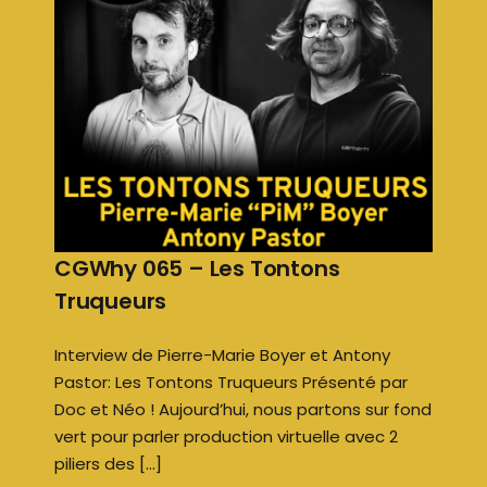
CGWhy 065 – Les Tontons
Truqueurs
Interview de Pierre-Marie Boyer et Antony
Pastor: Les Tontons Truqueurs Présenté par
Doc et Néo ! Aujourd’hui, nous partons sur fond
vert pour parler production virtuelle avec 2
piliers des […]