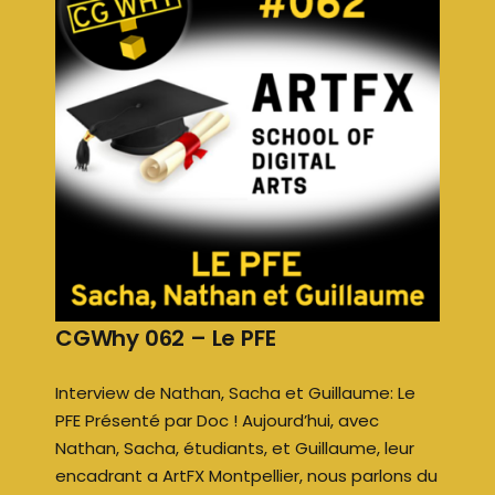
CGWhy 062 – Le PFE
Interview de Nathan, Sacha et Guillaume: Le
PFE Présenté par Doc ! Aujourd’hui, avec
Nathan, Sacha, étudiants, et Guillaume, leur
encadrant a ArtFX Montpellier, nous parlons du