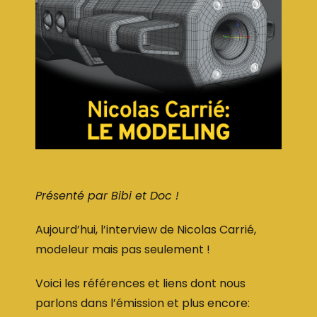
Présenté par Bibi et Doc !
Aujourd’hui, l’interview de Nicolas Carrié,
modeleur mais pas seulement !
Voici les références et liens dont nous
parlons dans l’émission et plus encore: