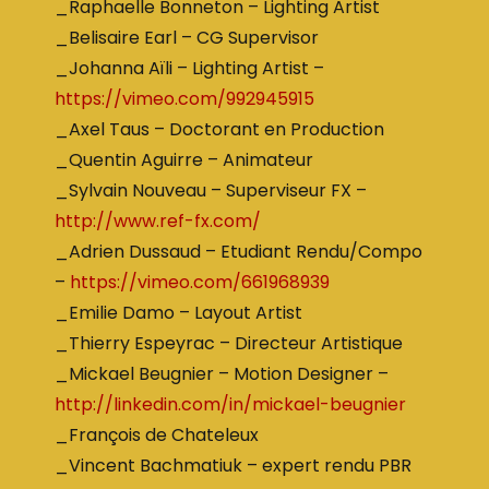
_Raphaelle Bonneton – Lighting Artist
_Belisaire Earl – CG Supervisor
_Johanna Aïli – Lighting Artist –
https://vimeo.com/992945915
_Axel Taus – Doctorant en Production
_Quentin Aguirre – Animateur
_Sylvain Nouveau – Superviseur FX –
http://www.ref-fx.com/
_Adrien Dussaud – Etudiant Rendu/Compo
–
https://vimeo.com/661968939
_Emilie Damo – Layout Artist
_Thierry Espeyrac – Directeur Artistique
_Mickael Beugnier – Motion Designer –
http://linkedin.com/in/mickael-beugnier
_François de Chateleux
_Vincent Bachmatiuk – expert rendu PBR