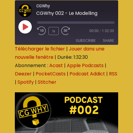
CGWhy
CGWhy 002 - Le Modelling
1x
00:00
/
1:32:30
SUBSCRIBE
SHARE
Télécharger le fichier
|
Jouer dans une
nouvelle fenêtre
|
Durée: 1:32:30
SHARE
Acast
Apple Podcasts
Abonnement :
Acast
|
Apple Podcasts
|
Deezer
PocketCasts
LINK
Deezer
|
PocketCasts
|
Podcast Addict
|
RSS
Podcast Addict
RSS
EMBED
|
Spotify
|
Stitcher
Spotify
Stitcher
RSS FEED