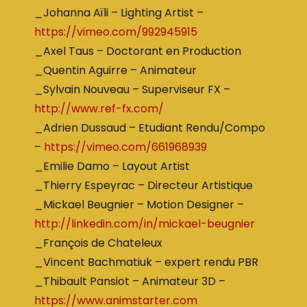
_Johanna Aïli – Lighting Artist –
https://vimeo.com/992945915
_Axel Taus – Doctorant en Production
_Quentin Aguirre – Animateur
_Sylvain Nouveau – Superviseur FX –
http://www.ref-fx.com/
_Adrien Dussaud – Etudiant Rendu/Compo
–
https://vimeo.com/661968939
_Emilie Damo – Layout Artist
_Thierry Espeyrac – Directeur Artistique
_Mickael Beugnier – Motion Designer –
http://linkedin.com/in/mickael-beugnier
_François de Chateleux
_Vincent Bachmatiuk – expert rendu PBR
_Thibault Pansiot – Animateur 3D –
https://www.animstarter.com