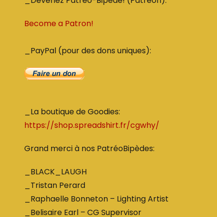
_Devenez Patreo-Bipede! (Patreon):
Become a Patron!
_PayPal (pour des dons uniques):
_La boutique de Goodies:
https://shop.spreadshirt.fr/cgwhy/
Grand merci à nos PatréoBipèdes:
_BLACK_LAUGH
_Tristan Perard
_Raphaelle Bonneton – Lighting Artist
_Belisaire Earl – CG Supervisor