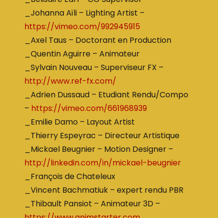
_Johanna Aïli – Lighting Artist –
https://vimeo.com/992945915
_Axel Taus – Doctorant en Production
_Quentin Aguirre – Animateur
_Sylvain Nouveau – Superviseur FX –
http://www.ref-fx.com/
_Adrien Dussaud – Etudiant Rendu/Compo
–
https://vimeo.com/661968939
_Emilie Damo – Layout Artist
_Thierry Espeyrac – Directeur Artistique
_Mickael Beugnier – Motion Designer –
http://linkedin.com/in/mickael-beugnier
_François de Chateleux
_Vincent Bachmatiuk – expert rendu PBR
_Thibault Pansiot – Animateur 3D –
https://www.animstarter.com