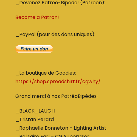
_Devenez Patreo-Bipede! (Patreon):
Become a Patron!
_PayPal (pour des dons uniques):
_La boutique de Goodies:
https://shop.spreadshirt.fr/cgwhy/
Grand merci à nos PatréoBipèdes:
_BLACK_LAUGH
_Tristan Perard
_Raphaelle Bonneton – Lighting Artist
_Belisaire Earl – CG Supervisor