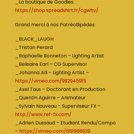
_La boutique de Goodies:
https://shop.spreadshirt.fr/cgwhy/
Grand merci à nos PatréoBipèdes:
_BLACK_LAUGH
_Tristan Perard
_Raphaelle Bonneton – Lighting Artist
_Belisaire Earl – CG Supervisor
_Johanna Aïli – Lighting Artist –
https://vimeo.com/992945915
_Axel Taus – Doctorant en Production
_Quentin Aguirre – Animateur
_Sylvain Nouveau – Superviseur FX –
http://www.ref-fx.com/
_Adrien Dussaud – Etudiant Rendu/Compo
–
https://vimeo.com/661968939