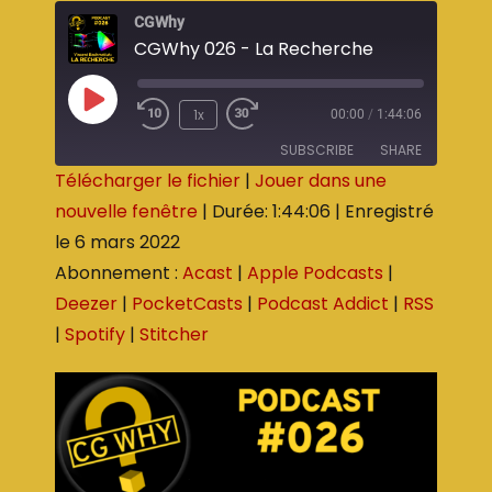
CGWhy
CGWhy 026 - La Recherche
1x
00:00
/
1:44:06
SUBSCRIBE
SHARE
Télécharger le fichier
|
Jouer dans une
nouvelle fenêtre
|
Durée: 1:44:06
|
Enregistré
SHARE
Acast
Apple Podcasts
le 6 mars 2022
Deezer
PocketCasts
LINK
Abonnement :
Acast
|
Apple Podcasts
|
Podcast Addict
RSS
EMBED
Deezer
|
PocketCasts
|
Podcast Addict
|
RSS
Spotify
Stitcher
|
Spotify
|
Stitcher
RSS FEED