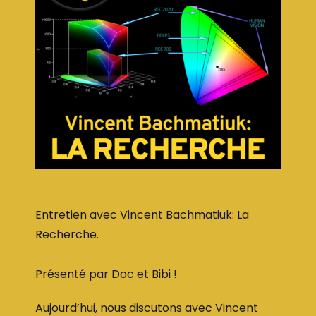
Entretien avec Vincent Bachmatiuk: La
Recherche.
Présenté par Doc et Bibi !
Aujourd’hui, nous discutons avec Vincent