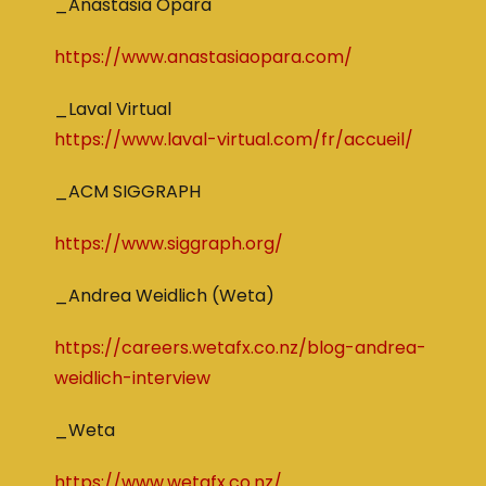
_Anastasia Opara
h
ttps://www.anastasiaopara.com/
_Laval Virtual
https://www.laval-virtual.com/fr/accueil/
_ACM SIGGRAPH
htt
ps://www.siggraph.org/
_Andrea Weidlich (Weta)
https://careers.wetafx.co.nz/blog-andrea-
weidlich-interview
_Weta
https://www.wetafx.co.nz/