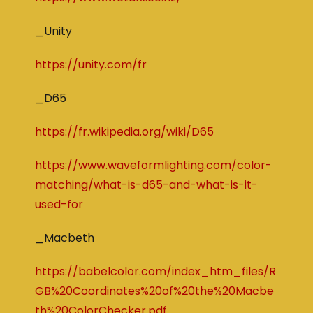
_Unity
ht
tps://unity.com/fr
_D65
https://fr.wikipedia.org/wiki/D65
https://www.waveformlighting.com/color-
matching/what-is-d65-and-what-is-it-
used-for
_Macbeth
https
://babelcolor.com/index_htm_files/R
GB%20Coordinates%20of%20the%20Macbe
th%20ColorChecker.
p
df