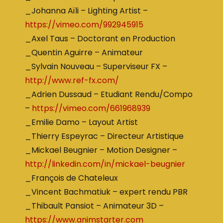
_Johanna Aïli – Lighting Artist –
https://vimeo.com/992945915
_Axel Taus – Doctorant en Production
_Quentin Aguirre – Animateur
_Sylvain Nouveau – Superviseur FX –
http://www.ref-fx.com/
_Adrien Dussaud – Etudiant Rendu/Compo
–
https://vimeo.com/661968939
_Emilie Damo – Layout Artist
_Thierry Espeyrac – Directeur Artistique
_Mickael Beugnier – Motion Designer –
http://linkedin.com/in/mickael-beugnier
_François de Chateleux
_Vincent Bachmatiuk – expert rendu PBR
_Thibault Pansiot – Animateur 3D –
https://www.animstarter.com