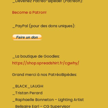
_Devenez Patreo-Bipede! (Patreon):
Become a Patron!
_PayPal (pour des dons uniques):
_La boutique de Goodies:
https://shop.spreadshirt.fr/cgwhy/
Grand merci à nos PatréoBipèdes:
_BLACK_LAUGH
_Tristan Perard
_Raphaelle Bonneton – Lighting Artist
_Belisaire Earl – CG Supervisor