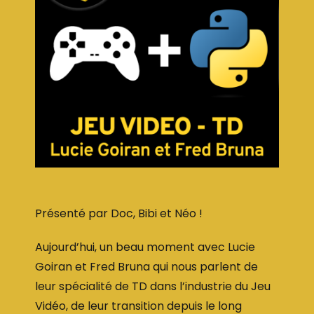
Présenté par Doc, Bibi et Néo !
Aujourd’hui, un beau moment avec Lucie
Goiran et Fred Bruna qui nous parlent de
leur spécialité de TD dans l’industrie du Jeu
Vidéo, de leur transition depuis le long