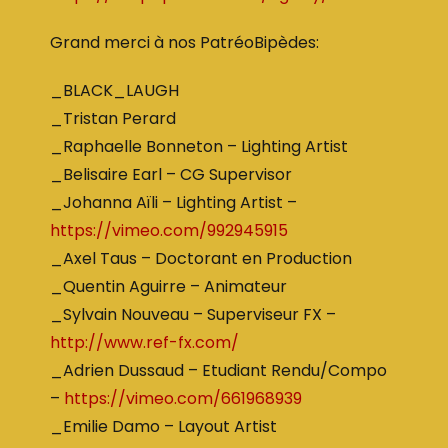
Grand merci à nos PatréoBipèdes:
_BLACK_LAUGH
_Tristan Perard
_Raphaelle Bonneton – Lighting Artist
_Belisaire Earl – CG Supervisor
_Johanna Aïli – Lighting Artist –
https://vimeo.com/992945915
_Axel Taus – Doctorant en Production
_Quentin Aguirre – Animateur
_Sylvain Nouveau – Superviseur FX –
http://www.ref-fx.com/
_Adrien Dussaud – Etudiant Rendu/Compo
–
https://vimeo.com/661968939
_Emilie Damo – Layout Artist