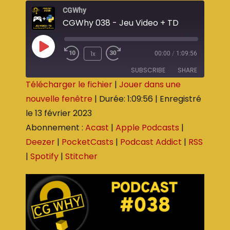
CGWhy
CGWhy 038 - Jeu Video + TD
1x
00:00
/
1:09:56
SUBSCRIBE
SHARE
Télécharger le fichier
|
Jouer dans une
nouvelle fenêtre
|
Durée: 1:09:56
|
Enregistré
SHARE
Acast
Apple Podcasts
le 13 février 2023
Deezer
PocketCasts
LINK
Abonnement :
Acast
|
Apple Podcasts
|
Podcast Addict
RSS
EMBED
Deezer
|
PocketCasts
|
Podcast Addict
|
RSS
Spotify
Stitcher
|
Spotify
|
Stitcher
RSS FEED