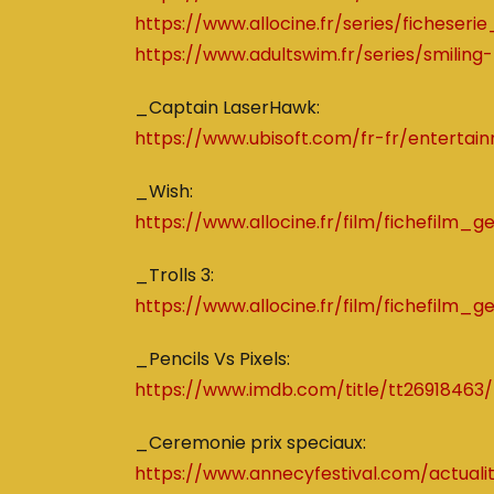
https://www.allocine.fr/series/ficheser
https://www.adultswim.fr/series/smiling-
_Captain LaserHawk:
https://www.ubisoft.com/fr-fr/entertai
_Wish:
https://www.allocine.fr/film/fichefilm_
_Trolls 3:
https://www.allocine.fr/film/fichefilm_
_Pencils Vs Pixels:
https://www.imdb.com/title/tt26918463/
_Ceremonie prix speciaux:
https://www.annecyfestival.com/actuali