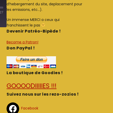
d’hebergement du site, deplacement pour
les emissions, etc…).
:27
Un immense MERCI a ceux qui
franchissent le pas
Devenir Patréo-Bipède !
Become a Patron!
Don PayPal !
La boutique de Goodies !
GOOOODIIIIIES !!!
Suivez nous sur les rezo-zozios !
Facebook