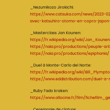
_Nezumikozo Jirokichi:
https://www.catsuka.com/news/2023-02-
avec-katsuhiro-otomo-en-copro-japo
_Masterclass Jan Kounen:
https://fr.wikipedia.org/wiki/Jan_Kounen
https://naia.pro/productions/peuple-ar
https://naia.pro/productions/epiphania/
_Duel à Monte-Carlo del Norte:
https://fr.wikipedia.org/wiki/Bill_Plympt
https://www.eddistribution.com/duel-a
_Ruby l’ado kraken:
https://www.allocine.fr/film/fichefilm_
_Ceremonie de cloture: