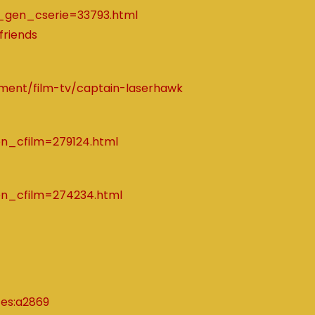
ie_gen_cserie=33793.html
friends
nment/film-tv/captain-laserhawk
gen_cfilm=279124.html
gen_cfilm=274234.html
tes:a2869