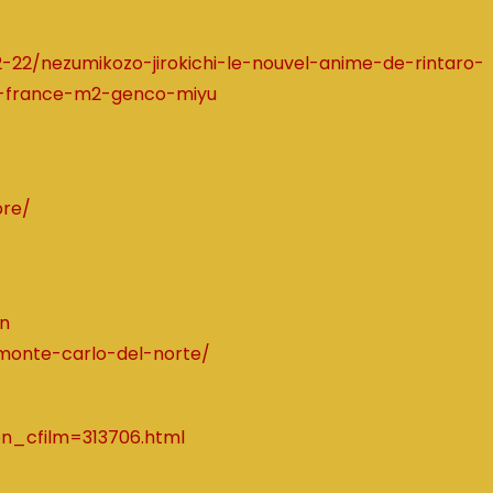
22/nezumikozo-jirokichi-le-nouvel-anime-de-rintaro-
n-france-m2-genco-miyu
bre/
on
-monte-carlo-del-norte/
gen_cfilm=313706.html