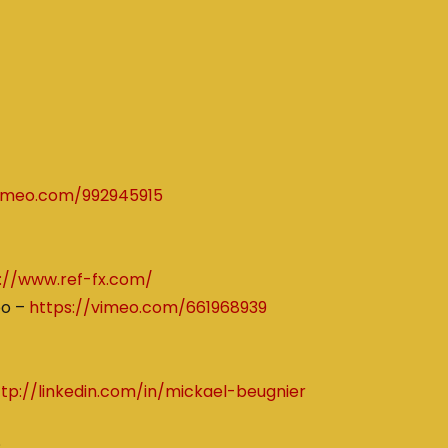
vimeo.com/992945915
://www.ref-fx.com/
po –
https://vimeo.com/661968939
ttp://linkedin.com/in/mickael-beugnier
R