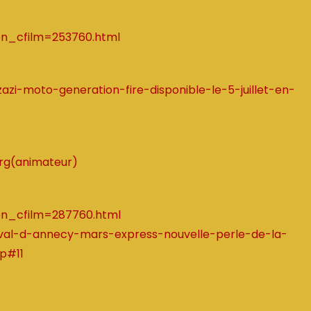
gen_cfilm=253760.html
zazi-moto-generation-fire-disponible-le-5-juillet-en-
erg(animateur)
gen_cfilm=287760.html
tival-d-annecy-mars-express-nouvelle-perle-de-la-
p#11