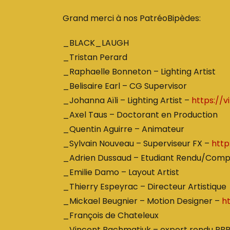
Grand merci à nos PatréoBipèdes:
_BLACK_LAUGH
_Tristan Perard
_Raphaelle Bonneton – Lighting Artist
_Belisaire Earl – CG Supervisor
_Johanna Aïli – Lighting Artist –
https://
_Axel Taus – Doctorant en Production
_Quentin Aguirre – Animateur
_Sylvain Nouveau – Superviseur FX –
http
_Adrien Dussaud – Etudiant Rendu/Com
_Emilie Damo – Layout Artist
_Thierry Espeyrac – Directeur Artistique
_Mickael Beugnier – Motion Designer –
h
_François de Chateleux
_Vincent Bachmatiuk – expert rendu PB