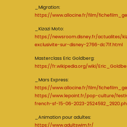
_Migration:
https://www.allocine.fr/film/fichefilm_
_Kizazi Moto:
https://newsroom.disney.fr/actualites/ki
exclusivite-sur-disney-2766-dc71f.html
Masterclass Eric Goldberg:
https://fr.wikipedia.org/wiki/Eric_Goldb
_Mars Express:
https://www.allocine.fr/film/fichefilm_
https://www.lepoint.fr/pop-culture/fes
french-sf-15-06-2023-2524592_2920.ph
_Animation pour adultes:
https://www.adultswim.fr/