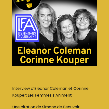
Interview d’Eleanor Coleman et Corinne
Kouper: Les Femmes s’Animent
Une citation de Simone de Beauvoir: