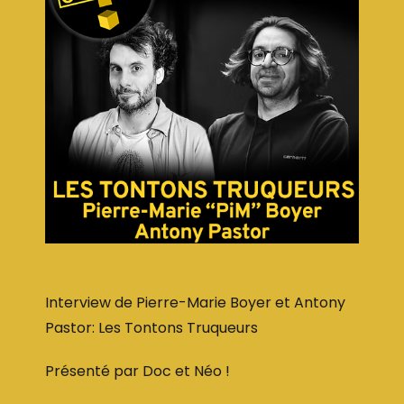
Interview de Pierre-Marie Boyer et Antony
Pastor: Les Tontons Truqueurs
Présenté par Doc et Néo !