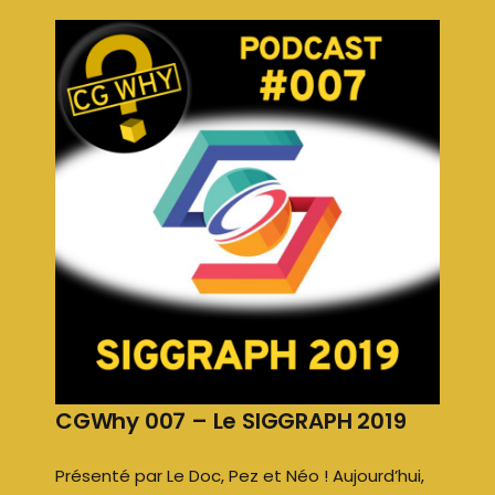
CGWhy 007 – Le SIGGRAPH 2019
Présenté par Le Doc, Pez et Néo ! Aujourd’hui,