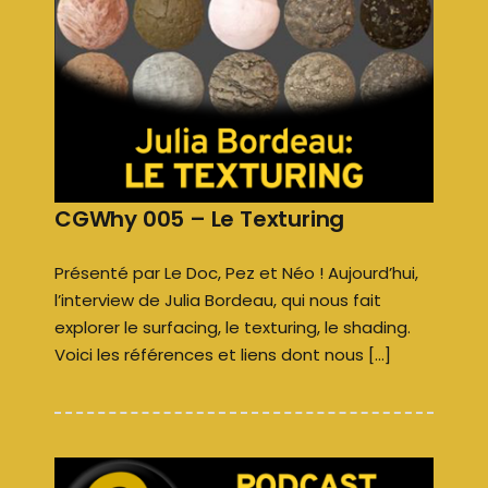
CGWhy 005 – Le Texturing
Présenté par Le Doc, Pez et Néo ! Aujourd’hui,
l’interview de Julia Bordeau, qui nous fait
explorer le surfacing, le texturing, le shading.
Voici les références et liens dont nous […]