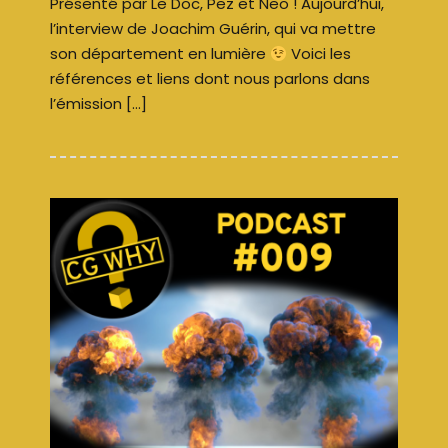
Présenté par Le Doc, Pez et Neo ! Aujourd’hui,
l’interview de Joachim Guérin, qui va mettre
son département en lumière
Voici les
références et liens dont nous parlons dans
l’émission […]