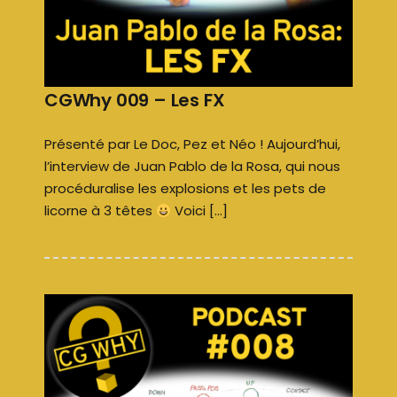
CGWhy 009 – Les FX
Présenté par Le Doc, Pez et Néo ! Aujourd’hui,
l’interview de Juan Pablo de la Rosa, qui nous
procéduralise les explosions et les pets de
licorne à 3 têtes
Voici […]